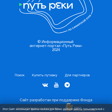
© Информационный
интернет-портал «Путь Реки»
2024
Поиск
Купить путевку
Для партнёров
Сайт разработан при поддержке Фонда
президентских грантов
Этот Сайт использует файлы cookies для более удобной работы пользователей с