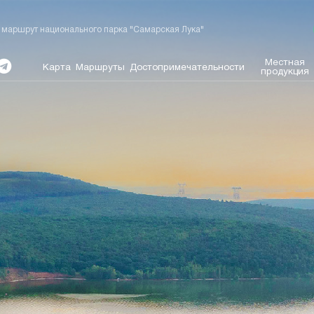
маршрут национального парка "Самарская Лука"
Местная
Карта
Маршруты
Достопримечательности
продукция