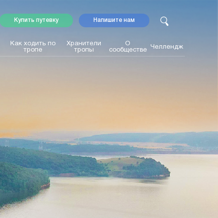
Купить путевку
Напишите нам
Как ходить по
Хранители
О
Челлендж
тропе
тропы
сообществе