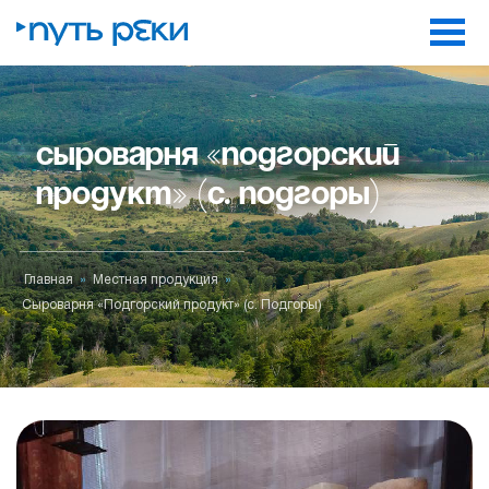
Перейти к основному содержанию
Сыроварня «Подгорский
продукт» (с. Подгоры)
Главная
»
Местная продукция
»
Вы здесь
Сыроварня «Подгорский продукт» (с. Подгоры)